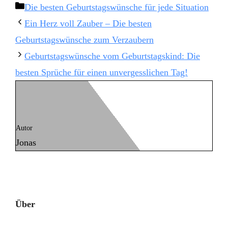
Kategorien
Die besten Geburtstagswünsche für jede Situation
Ein Herz voll Zauber – Die besten
Geburtstagswünsche zum Verzaubern
Geburtstagswünsche vom Geburtstagskind: Die
besten Sprüche für einen unvergesslichen Tag!
Autor
Jonas
Über