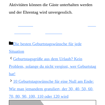
Aktivitäten können die Gäste unterhalten werden
und der Ehrentag wird unvergesslich.
Share on
Save
Facebook
Follow us
Kategorien
Die besten Geburtstagswünsche für jede
Situation
Geburtstagsgrüße aus dem Urlaub? Kein
Problem, solange du nicht vergisst, wer Geburtstag
hat!
10 Geburtstagswünsche für eine Null am Ende:
Wie man jemandem gratuliert, der 30, 40, 50, 60,
70, 80, 90, 100, 110 oder 120 wird